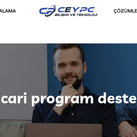
RALAMA
ÇÖZÜMLE
icari program deste