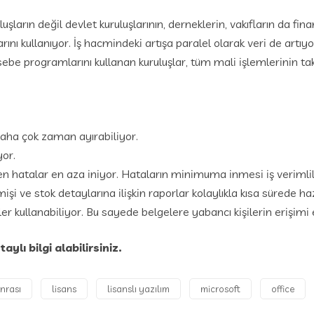
uluşların değil devlet kuruluşlarının, derneklerin, vakıfların da f
ı kullanıyor. İş hacmindeki artışa paralel olarak veri de artıyor
asebe programlarını kullanan kuruluşlar, tüm mali işlemlerinin t
 daha çok zaman ayırabiliyor.
yor.
 hatalar en aza iniyor. Hataların minimuma inmesi iş verimliliğ
ve stok detaylarına ilişkin raporlar kolaylıkla kısa sürede haz
r kullanabiliyor. Bu sayede belgelere yabancı kişilerin erişimi 
ylı bilgi alabilirsiniz.
nrası
lisans
lisanslı yazılım
microsoft
office