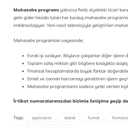
Muhasebe programı
yalnızca farklı ölçekteki ticari kur
gelir gider hesabı tutan her kuruluş muhasebe programların
imkânsızlaşıyor. Yeni nesil teknolojiyle geliştirilen muh
Muhasebe programları sayesinde;
Evrak işi azalıyor. Böylece çalışanlar diğer işlere
Toplam satış miktarı gibi bilgilere kolaylıkla ulaşılı
Finansal hesaplamalarda büyük farklar doğurabilen
Emek ve zaman harcamayı gerektiren işlem geçmişi 
Muhasebe programlarını sadece yetki verilen kişile
İrtibat numaralarımızdan bizimle iletişime geçip deta
Tags:
application
destek
format
formatso