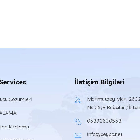
 Services
İletişim Bilgileri
Mahmutbey Mah. 2632
ucu Çözümleri
No:25/B Bağcılar / İsta
RALAMA
05393630553
top Kiralama
info@ceypc.net