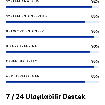
92%
SYSTEM ANALYSIS
85%
SYSTEM ENGINEERING
95%
NETWORK ENGINEER
90%
IIS ENGINEERING
95%
CYBER SECURITY
85%
APP DEVELOPMENT
7
/ 24 Ulaşılabilir Destek