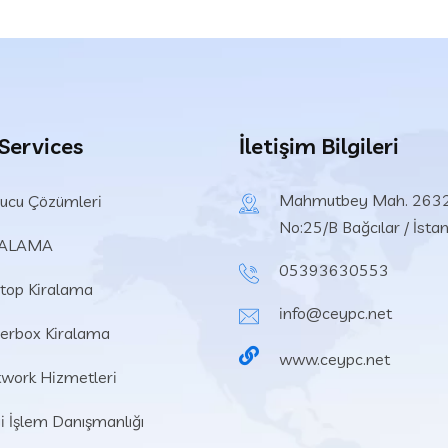
 Services
İletişim Bilgileri
Mahmutbey Mah. 2632
ucu Çözümleri
No:25/B Bağcılar / İsta
RALAMA
05393630553
top Kiralama
info@ceypc.net
erbox Kiralama
www.ceypc.net
work Hizmetleri
gi İşlem Danışmanlığı