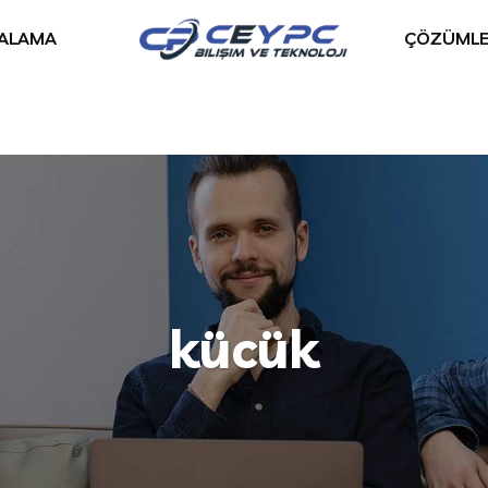
RALAMA
ÇÖZÜMLE
kücük