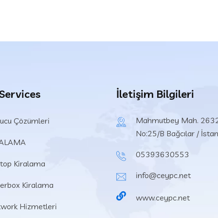
 Services
İletişim Bilgileri
Mahmutbey Mah. 2632
ucu Çözümleri
No:25/B Bağcılar / İsta
RALAMA
05393630553
top Kiralama
info@ceypc.net
erbox Kiralama
www.ceypc.net
work Hizmetleri