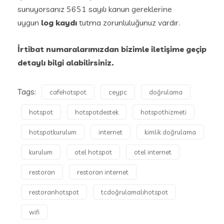
sunuyorsanız 5651 sayılı kanun gereklerine
uygun
log kaydı
tutma zorunluluğunuz vardır.
İrtibat numaralarımızdan bizimle iletişime geçip
detaylı bilgi alabilirsiniz.
Tags:
cafehotspot
ceypc
doğrulama
hotspot
hotspotdestek
hotspothizmeti
hotspotkurulum
internet
kimlik doğrulama
kurulum
otel hotspot
otel internet
restoran
restoran internet
restoranhotspot
tcdoğrulamalıhotspot
wifi